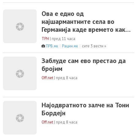
Ова е едно од
најшармантните села во
Германија каде времето како
да застанало
ТРН
|
пред 11 часа
ПРВ.мк
Рацин.мк
сите 3 вести »
Заблуде сам ево престао да
бројим
Off.net
|
пред 8 часа
Најодвратното залче на Тони
Бордејн
Off.net
|
пред 8 часа