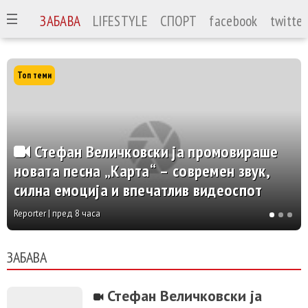
ГИЈА
ЗАБАВА
LIFESTYLE
СПОРТ
facebook
twitter
Топ теми
Стефан Величковски ја промовираше
новата песна „Карта“ – современ звук,
силна емоција и впечатлив видеоспот
Reporter | пред 8 часа
ЗАБАВА
Стефан Величковски ја