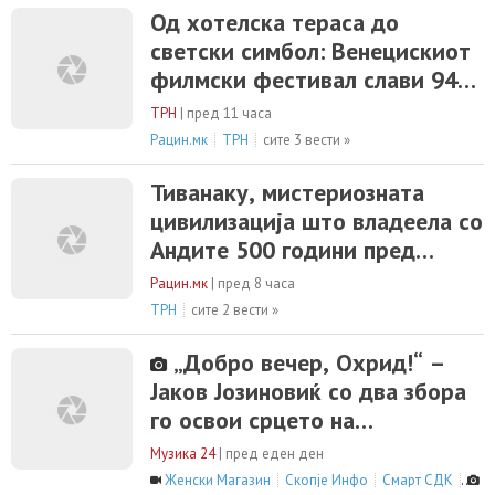
Од хотелска тераса до
светски симбол: Венецискиот
филмски фестивал слави 94
години
ТРН
|
пред 11 часа
Рацин.мк
ТРН
сите 3 вести »
Тиванаку, мистериозната
цивилизација што владеела со
Андите 500 години пред
Инките
Рацин.мк
|
пред 8 часа
ТРН
сите 2 вести »
„Добро вечер, Охрид!“ –
Јаков Јозиновиќ со два збора
го освои срцето на
Македонија
Музика 24
|
пред еден ден
Женски Магазин
Скопје Инфо
Смарт СДК
С