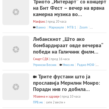
Триото „Интерарт“ со концерт
на Бит Фест – вечер на врвна
камерна музика во
Офицерскиот дом
Макфакс
|
пред 20 часа
Важно
Маркукуле
МТВ 1
Zoom
сите 9 вести 
Либанскиот „Што ако
бомбардираат овде вечерва“
победи на Галичник филм
фестивал
Смарт СДК
|
пред 16 часа
Утрински Весник
Умно.мк
Радио МОФ
Умно.мк
Трите фустани што ја
прославија Мерилин Монро:
Поради нив го добила
статусот на секс-симбол!
Убавина и здравје
|
пред 10 часа
ПРВ.мк
сите 2 вести »