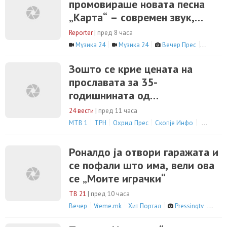
промовираше новата песна
„Карта“ – современ звук,
силна емоција и впечатлив
Reporter
|
пред 8 часа
видеоспот
Музика 24
Музика 24
Вечер Прес
Вечер
Зошто се крие цената на
прославата за 35-
годишнината од
независноста?
24 вести
|
пред 11 часа
МТВ 1
ТРН
Охрид Прес
Скопје Инфо
сите 9 ве
Роналдо ја отвори гаражата и
се пофали што има, вели ова
се „Моите играчки“
ТВ 21
|
пред 10 часа
Вечер
Vreme.mk
Хит Портал
Pressingtv
сите 